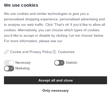
We use cookies
We use cookies and similar technologies to give you a
personalised shopping experience, personalised advertising and
to analyse our web traffic. Click ‘That’s ok’ if you’d like to allow all
cookies. Alternatively, you can choose which types of cookies
Telefon:
60117046
you’d like to accept or disable by clicking ‘Let me choose’ below.
Mail:
bsn@asento.dk
For more information, please see our
Navigation
Cookie and Privacy Policy
Customize
Necessary
Statistic
Forside
Marketing
E-bøger
Google Data Studio
Accept all and close
kontakt
Only necessary
Certificeringer